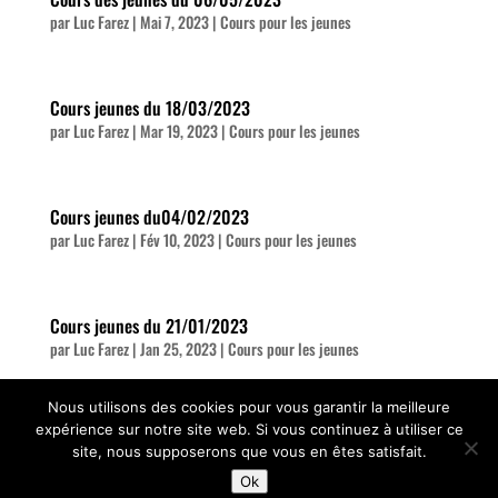
par
Luc Farez
|
Mai 7, 2023
|
Cours pour les jeunes
Cours jeunes du 18/03/2023
par
Luc Farez
|
Mar 19, 2023
|
Cours pour les jeunes
Cours jeunes du04/02/2023
par
Luc Farez
|
Fév 10, 2023
|
Cours pour les jeunes
Cours jeunes du 21/01/2023
par
Luc Farez
|
Jan 25, 2023
|
Cours pour les jeunes
3 cartes sont choisies par 3 spectateurs et sont retrouvées par la
Nous utilisons des cookies pour vous garantir la meilleure
complémentaire à 13 selon le principe dit de l’horloge par...
expérience sur notre site web. Si vous continuez à utiliser ce
site, nous supposerons que vous en êtes satisfait.
Ok